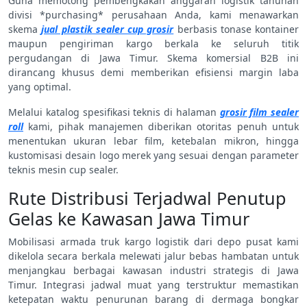
Guna memotong pembengkakan anggaran logistik tahunan
divisi *purchasing* perusahaan Anda, kami menawarkan
skema
jual plastik sealer cup grosir
berbasis tonase kontainer
maupun pengiriman kargo berkala ke seluruh titik
pergudangan di Jawa Timur. Skema komersial B2B ini
dirancang khusus demi memberikan efisiensi margin laba
yang optimal.
Melalui katalog spesifikasi teknis di halaman
grosir film sealer
roll
kami, pihak manajemen diberikan otoritas penuh untuk
menentukan ukuran lebar film, ketebalan mikron, hingga
kustomisasi desain logo merek yang sesuai dengan parameter
teknis mesin cup sealer.
Rute Distribusi Terjadwal Penutup
Gelas ke Kawasan Jawa Timur
Mobilisasi armada truk kargo logistik dari depo pusat kami
dikelola secara berkala melewati jalur bebas hambatan untuk
menjangkau berbagai kawasan industri strategis di Jawa
Timur. Integrasi jadwal muat yang terstruktur memastikan
ketepatan waktu penurunan barang di dermaga bongkar