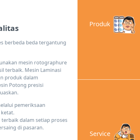
Produk
litas
es berbeda beda tergantung
unakan mesin rotographure
sil terbaik. Mesin Laminasi
n produk dalam
in Potong presisi
muaskan.
elalui pemeriksaan
ketat.
terbaik dalam setiap proses
rsaing di pasaran.
Service