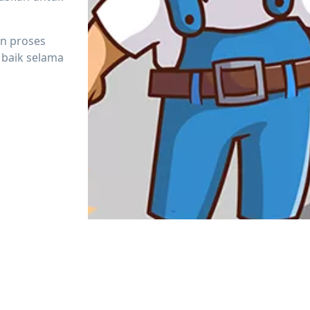
an proses
 baik selama