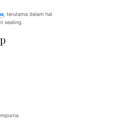
as
, terutama dalam hal
n sealing.
up
empurna.