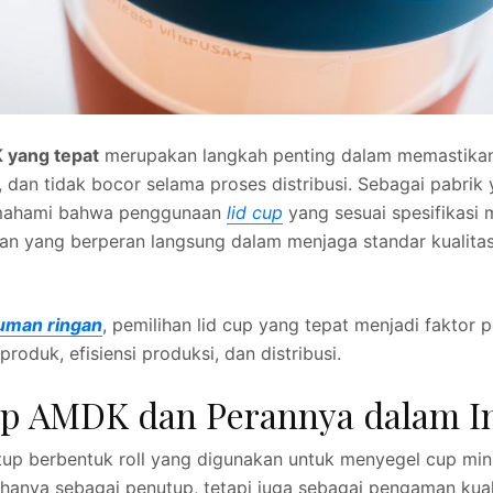
 yang tepat
merupakan langkah penting dalam memastikan 
, dan tidak bocor selama proses distribusi. Sebagai pabri
ahami bahwa penggunaan
lid cup
yang sesuai spesifikas
san yang berperan langsung dalam menjaga standar kualita
numan ringan
, pemilihan lid cup yang tepat menjadi faktor
roduk, efisiensi produksi, dan distribusi.
up AMDK dan Perannya dalam I
tup berbentuk roll yang digunakan untuk menyegel cup m
 hanya sebagai penutup, tetapi juga sebagai pengaman kuali