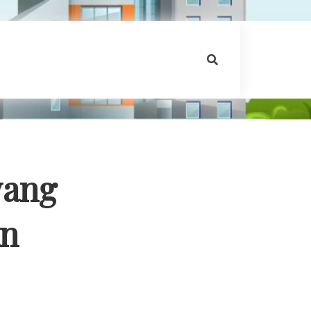
yang
an