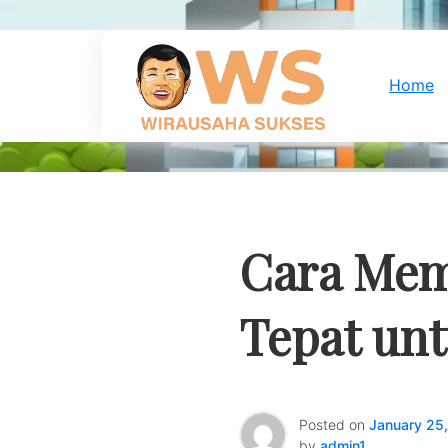
Skip
to
content
Home
Cara Mem
Tepat un
Posted on
January 25
by
admin1